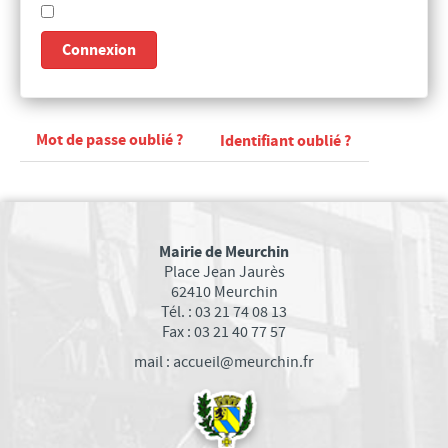
PROPOS DES ÉLUS DE LA MAJORITÉ
PROPOS DES ÉLUS DE L’OPPOSITION
Connexion
CONSEIL MUNICIPAL JEUNES
ETAT-CIVIL
ELECTIONS
Mot de passe oublié ?
Identifiant oublié ?
PARTENAIRES DE LA VILLE
CULTURE
MÉDIATHÈQUE
Mairie de Meurchin
Place Jean Jaurès
ÉCOLE MUNICIPALE D'ARTS PLASTIQUES
62410 Meurchin
ÉCOLE MUNICIPALE DE MUSIQUE
Tél. : 03 21 74 08 13
Fax : 03 21 40 77 57
ACTIVITÉS BIEN-ÊTRE
mail : accueil@meurchin.fr
ÉCOLES/JEUNESSE
ÉCOLE MATERNELLE
ÉCOLE PRIMAIRE