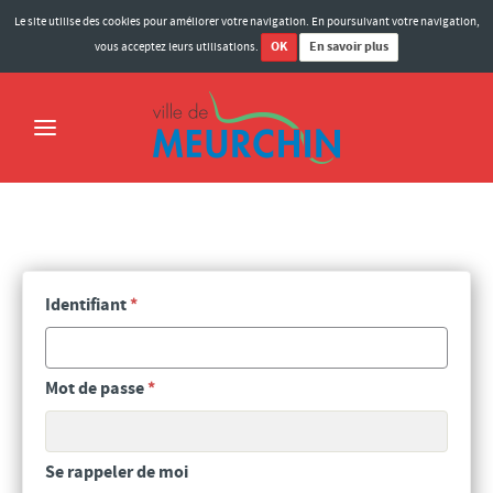
Le site utilise des cookies pour améliorer votre navigation. En poursuivant votre navigation,
OK
En savoir plus
vous acceptez leurs utilisations.
ACCUEIL
MAIRIE
MOT DU MAIRE
Identifiant
*
ELUS MEURCHINOIS
BULLETINS MUNICIPAUX
Mot de passe
*
COMPTES-RENDUS DES CONSEILS
MARCHÉS PUBLICS
Se rappeler de moi
HISTOIRE DE LA VILLE