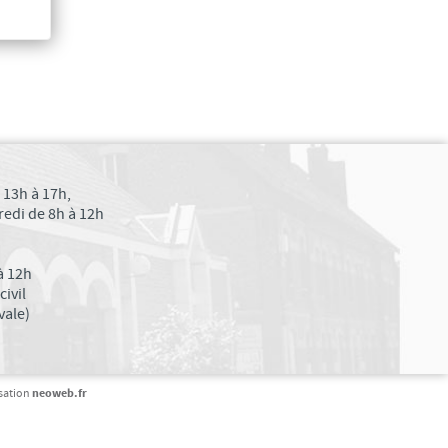
 13h à 17h,
edi de 8h à 12h
à 12h
ivil
vale)
neoweb.fr
isation