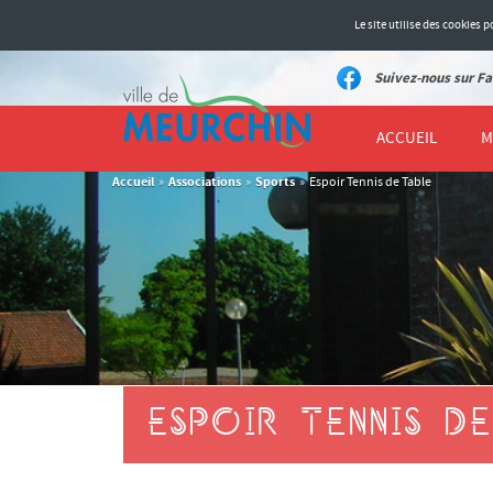
Le site utilise des cookies
Suivez-nous sur Fa
ACCUEIL
M
Accueil
Associations
Sports
»
»
»
Espoir Tennis de Table
ESPOIR TENNIS D