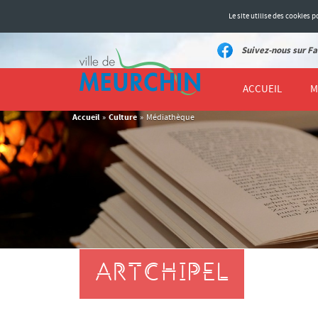
Le site utilise des cookies
Suivez-nous sur Fa
ACCUEIL
M
Accueil
Culture
»
»
Médiathèque
ARTCHIPEL