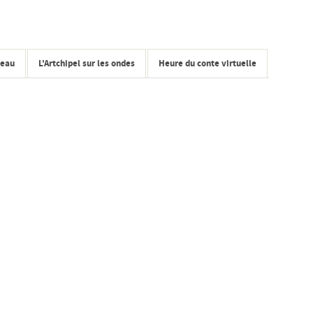
seau
L'Artchipel sur les ondes
Heure du conte virtuelle