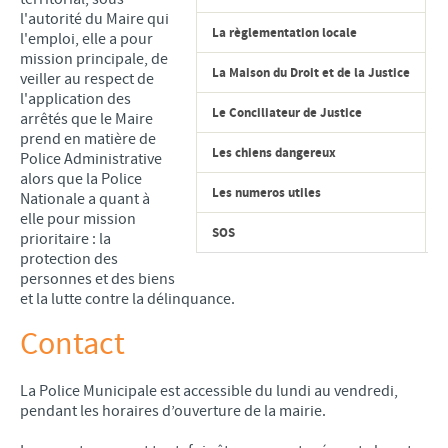
l'autorité du Maire qui
SERVICE MUNICIPAL JEUNESSE
La règlementation locale
l'emploi, elle a pour
RESTAURANT SCOLAIRE
mission principale, de
La Maison du Droit et de la Justice
veiller au respect de
PAUSE MÉRIDIENNE
l'application des
Le Conciliateur de Justice
arrêtés que le Maire
GARDERIE PÉRISCOLAIRE
prend en matière de
RELAIS PETITE ENFANCE
Les chiens dangereux
Police Administrative
alors que la Police
MULTI-ACCUEIL
Les numeros utiles
Nationale a quant à
CENTRE PERMANENT DU MERCREDI
elle pour mission
SOS
prioritaire : la
CENTRE DE LOISIRS PRIMAIRE ET MATERNEL
protection des
MAISON DE L'ANIMATION ET DE LA JEUNESSE
personnes et des biens
et la lutte contre la délinquance.
SÉJOURS JEUNESSE VACANCES
Contact
AUTRES SERVICES
TÉLÉCHARGEMENTS
La Police Municipale est accessible du lundi au vendredi,
pendant les horaires d’ouverture de la mairie.
URBANISME
Révision du PLU : Rapport d'enquête et