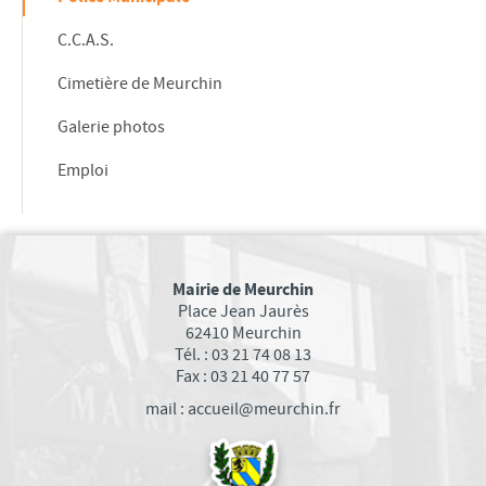
EMPLOI
C.C.A.S.
ASSOCIATIONS
Cimetière de Meurchin
SANTÉ
SPORTS
Galerie photos
CARITATIF
Emploi
SOCIÉTÉ
FAMILLE
VIE LOCALE
Mairie de Meurchin
TRANSPORTS DANS VOTRE COMMUNE
Place Jean Jaurès
62410 Meurchin
Bus Tadao
Tél. : 03 21 74 08 13
Les transports TER
Fax : 03 21 40 77 57
COMMERÇANTS ET ARTISANS
mail : accueil@meurchin.fr
ACTUALITÉS MEURCHINOISES
En bref