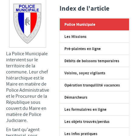
PROPOS DES ÉLUS DE LA MAJORITÉ
Index de l'article
PROPOS DES ÉLUS DE L’OPPOSITION
CONSEIL MUNICIPAL JEUNES
Police Municipale
ETAT-CIVIL
Les Missions
ELECTIONS
Pré-plaintes en ligne
PARTENAIRES DE LA VILLE
La Police Municipale
intervient sur le
Débits de boissons temporaires
CULTURE
territoire de la
commune. Leur chef
Voisins, soyez vigilants
MÉDIATHÈQUE
hiérarchique est le
ÉCOLE MUNICIPALE D'ARTS PLASTIQUES
Maire en matière de
Opération tranquillité vacances
Police Administrative
ÉCOLE MUNICIPALE DE MUSIQUE
et le Procureur de la
Démarcheurs
ACTIVITÉS BIEN-ÊTRE
République sous
couvert du Maire en
Les formulaires en ligne
ÉCOLES/JEUNESSE
matière de Police
Judiciaire.
Les objets trouvés/perdus
ÉCOLE MATERNELLE
En tant qu'agent
Les infos pratiques
ÉCOLE PRIMAIRE
territorial, sous