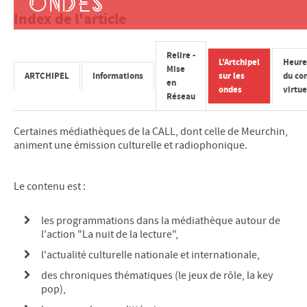
ONDES
PROPOS DES ÉLUS DE LA MAJORITÉ
Index de l'article
PROPOS DES ÉLUS DE L’OPPOSITION
CONSEIL MUNICIPAL JEUNES
Relire -
L'Artchipel
Heure
Mise
ETAT-CIVIL
ARTCHIPEL
Informations
sur les
du co
en
ondes
virtue
ELECTIONS
Réseau
PARTENAIRES DE LA VILLE
Certaines médiathèques de la CALL, dont celle de Meurchin,
CULTURE
animent une émission culturelle et radiophonique.
MÉDIATHÈQUE
Le contenu est :
ÉCOLE MUNICIPALE D'ARTS PLASTIQUES
ÉCOLE MUNICIPALE DE MUSIQUE
les programmations dans la médiathèque autour de
ACTIVITÉS BIEN-ÊTRE
l'action "La nuit de la lecture",
l'actualité culturelle nationale et internationale,
ÉCOLES/JEUNESSE
des chroniques thématiques (le jeux de rôle, la key
ÉCOLE MATERNELLE
pop),
ÉCOLE PRIMAIRE