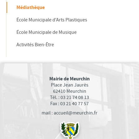
conclusions
Médiathèque
Approbation du Plan Local d'Urbanisme
École Municipale d'Arts Plastiques
BÂTIMENTS COMMUNAUX
POLICE MUNICIPALE
École Municipale de Musique
C.C.A.S.
Activités Bien-Être
Centre Communal d'Actions Sociales
Conseil d'Administration
Compte Rendu du Conseil d'Administration
Relais Assistantes Maternelles
Mairie de Meurchin
Place Jean Jaurès
Consultation des Nourrissons
62410 Meurchin
Sejours seniors
Tél. : 03 21 74 08 13
Semaine Bleue du 5 au 10 octobre 2021
Fax : 03 21 40 77 57
Festivités de Noël Seniors 2022
mail : accueil@meurchin.fr
CIMETIÈRE DE MEURCHIN
GALERIE PHOTOS