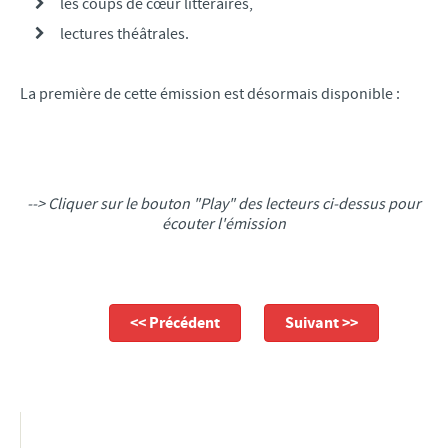
les coups de cœur littéraires,
SERVICE MUNICIPAL JEUNESSE
lectures théâtrales.
RESTAURANT SCOLAIRE
PAUSE MÉRIDIENNE
La première de cette émission est désormais disponible :
GARDERIE PÉRISCOLAIRE
RELAIS PETITE ENFANCE
MULTI-ACCUEIL
--> Cliquer sur le bouton "Play" des lecteurs ci-dessus pour
CENTRE PERMANENT DU MERCREDI
écouter l'émission
CENTRE DE LOISIRS PRIMAIRE ET MATERNEL
MAISON DE L'ANIMATION ET DE LA JEUNESSE
SÉJOURS JEUNESSE VACANCES
<< Précédent
Suivant >>
AUTRES SERVICES
TÉLÉCHARGEMENTS
URBANISME
Révision du PLU : Rapport d'enquête et