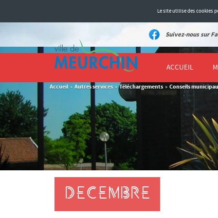
Le site utilise des cookies
Suivez-nous sur Fa
ACCUEIL
M
Accueil
Autres services
Téléchargements
Conseils municipa
»
»
»
DECEMBRE