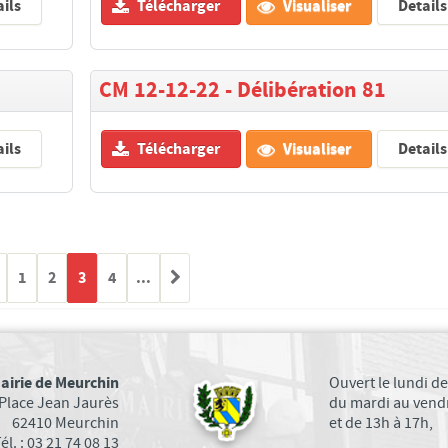
ils
Télécharger
Visualiser
Details
CM 12-12-22 - Délibération 81
ils
Télécharger
Visualiser
Details
1
2
3
4
...
airie de Meurchin
Ouvert le lundi de
Place Jean Jaurès
du mardi au vendr
62410 Meurchin
et de 13h à 17h,
él. : 03 21 74 08 13