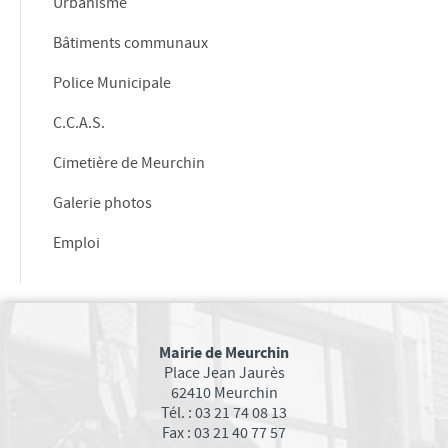
Urbanisme
SERVICE MUNICIPAL JEUNESSE
Bâtiments communaux
RESTAURANT SCOLAIRE
Police Municipale
PAUSE MÉRIDIENNE
GARDERIE PÉRISCOLAIRE
C.C.A.S.
RELAIS PETITE ENFANCE
Cimetière de Meurchin
MULTI-ACCUEIL
Galerie photos
CENTRE PERMANENT DU MERCREDI
Emploi
CENTRE DE LOISIRS PRIMAIRE ET MATERNEL
MAISON DE L'ANIMATION ET DE LA JEUNESSE
SÉJOURS JEUNESSE VACANCES
AUTRES SERVICES
Mairie de Meurchin
Place Jean Jaurès
TÉLÉCHARGEMENTS
62410 Meurchin
Tél. : 03 21 74 08 13
URBANISME
Fax : 03 21 40 77 57
Révision du PLU : Rapport d'enquête et