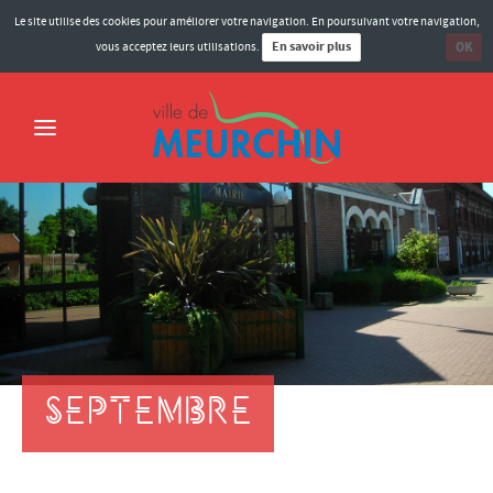
Le site utilise des cookies pour améliorer votre navigation. En poursuivant votre navigation,
En savoir plus
OK
vous acceptez leurs utilisations.
ACCUEIL
MAIRIE
MOT DU MAIRE
ELUS MEURCHINOIS
BULLETINS MUNICIPAUX
COMPTES-RENDUS DES CONSEILS
SEPTEMBRE
MARCHÉS PUBLICS
HISTOIRE DE LA VILLE