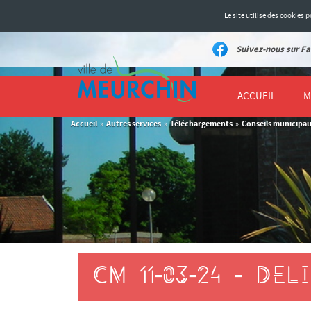
Le site utilise des cookies
Suivez-nous sur Fa
ACCUEIL
M
Accueil
Autres services
Téléchargements
Conseils municipa
»
»
»
CM 11-03-24 - DEL