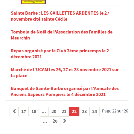
conclusions
Approbation du Plan Local d'Urbanisme
Sainte Barbe : LES GAILLETTES ARDENTES le 27
novembre cité sainte Cécile
BÂTIMENTS COMMUNAUX
POLICE MUNICIPALE
Tombola de Noël de l'Association des Familles de
Meurchin
C.C.A.S.
Centre Communal d'Actions Sociales
Repas organisé par le Club 3ème printemps le 2
Conseil d'Administration
décembre 2021
Compte Rendu du Conseil d'Administration
Marché de l'UCAM les 26, 27 et 28 novembre 2021 sur
Relais Assistantes Maternelles
la place
Consultation des Nourrissons
Banquet de Sainte-Barbe organisé par l'Amicale des
Sejours seniors
Anciens Sapeurs Pompiers le 4 décembre 2021
Semaine Bleue du 5 au 10 octobre 2021
Festivités de Noël Seniors 2022
17
18
...
20
21
22
23
24
Page 22 sur 26
CIMETIÈRE DE MEURCHIN
...
26
GALERIE PHOTOS