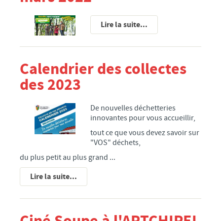
PROPOS DES ÉLUS DE LA MAJORITÉ
PROPOS DES ÉLUS DE L’OPPOSITION
Lire la suite...
CONSEIL MUNICIPAL JEUNES
ETAT-CIVIL
Calendrier des collectes
ELECTIONS
des 2023
PARTENAIRES DE LA VILLE
CULTURE
De nouvelles déchetteries
innovantes pour vous accueillir,
MÉDIATHÈQUE
tout ce que vous devez savoir sur
ÉCOLE MUNICIPALE D'ARTS PLASTIQUES
"VOS" déchets,
ÉCOLE MUNICIPALE DE MUSIQUE
du plus petit au plus grand ...
ACTIVITÉS BIEN-ÊTRE
Lire la suite...
ÉCOLES/JEUNESSE
ÉCOLE MATERNELLE
ÉCOLE PRIMAIRE