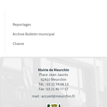
EMPLOI
ASSOCIATIONS
SANTÉ
Reportages
SPORTS
Archive Bulletin municipal
CARITATIF
SOCIÉTÉ
Chasse
FAMILLE
VIE LOCALE
TRANSPORTS DANS VOTRE COMMUNE
Mairie de Meurchin
Place Jean Jaurès
Bus Tadao
62410 Meurchin
Les transports TER
Tél. : 03 21 74 08 13
Fax : 03 21 40 77 57
COMMERÇANTS ET ARTISANS
mail : accueil@meurchin.fr
ACTUALITÉS MEURCHINOISES
En bref