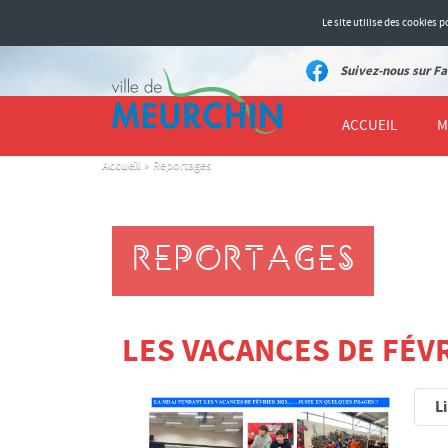
Le site utilise des cookies
Suivez-nous sur Fa
ACCUEIL
M
Accueil
»
Reportages
REPORTAGES
LES VACANCES DE FÉV
Li