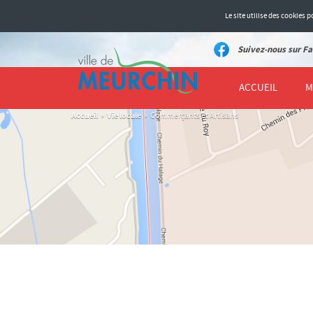
Le site utilise des cookies
Suivez-nous sur Fa
ACCUEIL
M
Accueil
Vie locale
»
»
Commerçants et Artisans