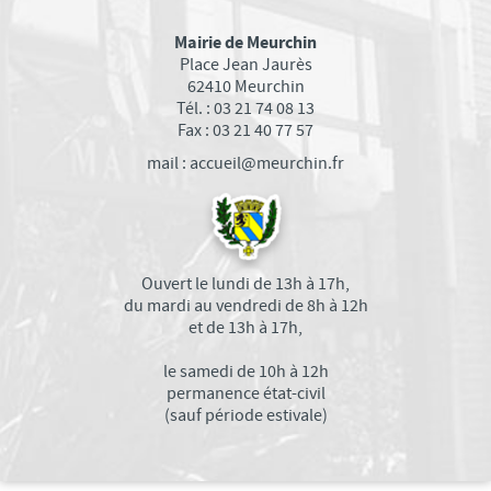
conclusions
Approbation du Plan Local d'Urbanisme
Mairie de Meurchin
Place Jean Jaurès
BÂTIMENTS COMMUNAUX
62410 Meurchin
POLICE MUNICIPALE
Tél. : 03 21 74 08 13
Fax : 03 21 40 77 57
C.C.A.S.
mail : accueil@meurchin.fr
Centre Communal d'Actions Sociales
Conseil d'Administration
Compte Rendu du Conseil d'Administration
Relais Assistantes Maternelles
Ouvert le lundi de 13h à 17h,
Consultation des Nourrissons
du mardi au vendredi de 8h à 12h
et de 13h à 17h,
Sejours seniors
Semaine Bleue du 5 au 10 octobre 2021
le samedi de 10h à 12h
permanence état-civil
Festivités de Noël Seniors 2022
(sauf période estivale)
CIMETIÈRE DE MEURCHIN
GALERIE PHOTOS