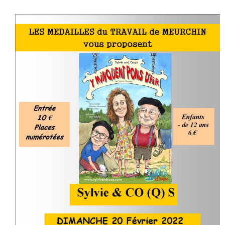
PROPOS DES ÉLUS DE LA MAJORITÉ
PROPOS DES ÉLUS DE L’OPPOSITION
CONSEIL MUNICIPAL JEUNES
ETAT-CIVIL
ELECTIONS
PARTENAIRES DE LA VILLE
CULTURE
MÉDIATHÈQUE
ÉCOLE MUNICIPALE D'ARTS PLASTIQUES
ÉCOLE MUNICIPALE DE MUSIQUE
ACTIVITÉS BIEN-ÊTRE
ÉCOLES/JEUNESSE
ÉCOLE MATERNELLE
ÉCOLE PRIMAIRE