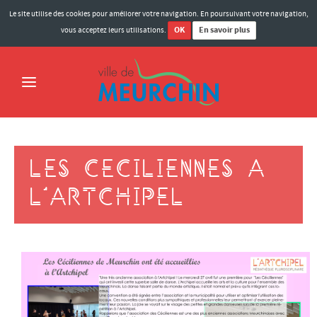
Le site utilise des cookies pour améliorer votre navigation. En poursuivant votre navigation,
OK
En savoir plus
vous acceptez leurs utilisations.
ACCUEIL
LES CECILIENNES A
MAIRIE
MOT DU MAIRE
L'ARTCHIPEL
ELUS MEURCHINOIS
BULLETINS MUNICIPAUX
COMPTES-RENDUS DES CONSEILS
MARCHÉS PUBLICS
HISTOIRE DE LA VILLE