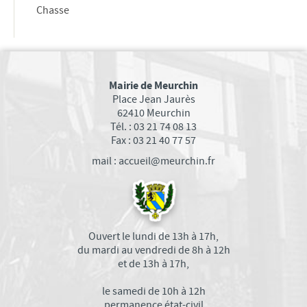
Chasse
SERVICE MUNICIPAL JEUNESSE
RESTAURANT SCOLAIRE
PAUSE MÉRIDIENNE
GARDERIE PÉRISCOLAIRE
Mairie de Meurchin
Place Jean Jaurès
RELAIS PETITE ENFANCE
62410 Meurchin
MULTI-ACCUEIL
Tél. : 03 21 74 08 13
Fax : 03 21 40 77 57
CENTRE PERMANENT DU MERCREDI
mail : accueil@meurchin.fr
CENTRE DE LOISIRS PRIMAIRE ET MATERNEL
MAISON DE L'ANIMATION ET DE LA JEUNESSE
SÉJOURS JEUNESSE VACANCES
AUTRES SERVICES
Ouvert le lundi de 13h à 17h,
du mardi au vendredi de 8h à 12h
TÉLÉCHARGEMENTS
et de 13h à 17h,
URBANISME
le samedi de 10h à 12h
Révision du PLU : Rapport d'enquête et
permanence état-civil