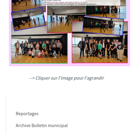
PROPOS DES ÉLUS DE LA MAJORITÉ
PROPOS DES ÉLUS DE L’OPPOSITION
CONSEIL MUNICIPAL JEUNES
ETAT-CIVIL
ELECTIONS
PARTENAIRES DE LA VILLE
CULTURE
MÉDIATHÈQUE
--> Cliquer sur l'image pour l'agrandir
ÉCOLE MUNICIPALE D'ARTS PLASTIQUES
ÉCOLE MUNICIPALE DE MUSIQUE
ACTIVITÉS BIEN-ÊTRE
ÉCOLES/JEUNESSE
Reportages
ÉCOLE MATERNELLE
Archive Bulletin municipal
ÉCOLE PRIMAIRE