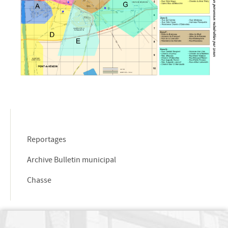
conclusions
Approbation du Plan Local d'Urbanisme
BÂTIMENTS COMMUNAUX
POLICE MUNICIPALE
C.C.A.S.
Centre Communal d'Actions Sociales
Conseil d'Administration
Compte Rendu du Conseil d'Administration
Relais Assistantes Maternelles
Reportages
Consultation des Nourrissons
Sejours seniors
Archive Bulletin municipal
Semaine Bleue du 5 au 10 octobre 2021
Chasse
Festivités de Noël Seniors 2022
CIMETIÈRE DE MEURCHIN
GALERIE PHOTOS