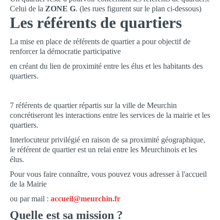
PROPOS DES ÉLUS DE LA MAJORITÉ
Celui de la
ZONE G
. (les rues figurent sur le plan ci-dessous)
Les référents de quartiers
PROPOS DES ÉLUS DE L’OPPOSITION
CONSEIL MUNICIPAL JEUNES
La mise en place de référents de quartier a pour objectif de
ETAT-CIVIL
renforcer la démocratie participative
ELECTIONS
en créant du lien de proximité entre les élus et les habitants des
quartiers.
PARTENAIRES DE LA VILLE
CULTURE
7 référents de quartier répartis sur la ville de Meurchin
concrétiseront les int­eractions entre les services de la mairie et les
MÉDIATHÈQUE
quartiers.
ÉCOLE MUNICIPALE D'ARTS PLASTIQUES
Interlocuteur privilégié en raison de sa proximité géographique,
ÉCOLE MUNICIPALE DE MUSIQUE
le référent de quartier est un relai entre les Meurchinois et les
élus.
ACTIVITÉS BIEN-ÊTRE
Pour vous faire connaître, vous pouvez vous adresser à l'accueil
ÉCOLES/JEUNESSE
de la Mairie
ou par mail :
accueil@meurchin.fr
ÉCOLE MATERNELLE
­Quelle est sa mission ?­
ÉCOLE PRIMAIRE