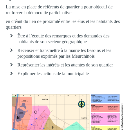
La mise en place de référents de quartier a pour objectif de
SERVICE MUNICIPAL JEUNESSE
renforcer la démocratie participative
RESTAURANT SCOLAIRE
en créant du lien de proximité entre les élus et les habitants des
PAUSE MÉRIDIENNE
quartiers.
GARDERIE PÉRISCOLAIRE
Être à l’écoute des remarques et des demandes des
habitants de son secteur géographique
RELAIS PETITE ENFANCE
Recenser et transmettre à la mairie les besoins et les
MULTI-ACCUEIL
propositions exprimés par les Meurchinois
CENTRE PERMANENT DU MERCREDI
Représenter les intérêts et les attentes de son quartier
CENTRE DE LOISIRS PRIMAIRE ET MATERNEL
Expliquer les actions de la municipalité
MAISON DE L'ANIMATION ET DE LA JEUNESSE
SÉJOURS JEUNESSE VACANCES
AUTRES SERVICES
TÉLÉCHARGEMENTS
URBANISME
Révision du PLU : Rapport d'enquête et