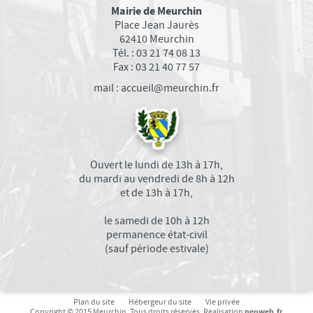
EMPLOI
Mairie de Meurchin
Place Jean Jaurès
ASSOCIATIONS
62410 Meurchin
Tél. : 03 21 74 08 13
SANTÉ
Fax : 03 21 40 77 57
SPORTS
mail : accueil@meurchin.fr
CARITATIF
SOCIÉTÉ
FAMILLE
Ouvert le lundi de 13h à 17h,
VIE LOCALE
du mardi au vendredi de 8h à 12h
et de 13h à 17h,
TRANSPORTS DANS VOTRE COMMUNE
Bus Tadao
le samedi de 10h à 12h
permanence état-civil
Les transports TER
(sauf période estivale)
COMMERÇANTS ET ARTISANS
ACTUALITÉS MEURCHINOISES
En bref
Plan du site
Hébergeur du site
Vie privée
neoweb.fr
Copyright © 2015 Meurchin. Tous droits réservés. Réalisation