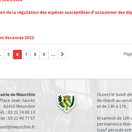
n de la régulation des espèces susceptibles d'occasioner des dé
en Vacances 2023
.
5
6
7
8
9
...
Page
airie de Meurchin
Ouvert le lundi de
Place Jean Jaurès
du mardi au vendr
62410 Meurchin
et de 13h à 17h,
él. : 03 21 74 08 13
Fax : 03 21 40 77 57
le samedi de 10h 
permanence état-c
ccueil@meurchin.fr
(sauf période esti