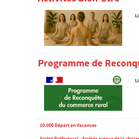
Li
Programme de Reconqu
Li
10.000 Départ en Vacances
Arrêté Préfectoral - Arrêtés autour de la chas