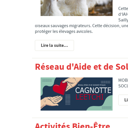
Cette
d’IAH
Saill
oiseaux sauvages migrateurs. Cette décision, un
protéger les élevages avicoles.
Lire la suite...
Réseau d'Aide et de So
MOBI
SOCI
Li
Activités Bien-Être