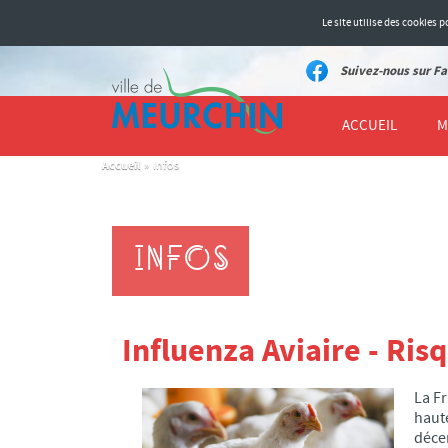
Le site utilise des cookies
Suivez-nous sur Fa
ACCUEIL
M
Accueil
»
Infos
INFOS
Influenza Aviaire - Ris
La Fr
haute
déce