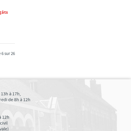
gâts
 6 sur 26
 13h à 17h,
edi de 8h à 12h
à 12h
ivil
vale)