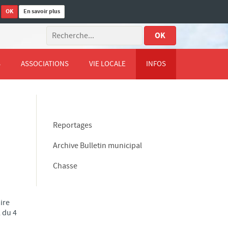
OK
En savoir plus
.
OK
S
ASSOCIATIONS
VIE LOCALE
INFOS
Reportages
Archive Bulletin municipal
Chasse
ire
 du 4