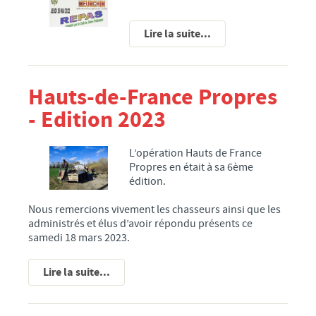
PROPOS DES ÉLUS DE LA MAJORITÉ
PROPOS DES ÉLUS DE L’OPPOSITION
Lire la suite...
CONSEIL MUNICIPAL JEUNES
ETAT-CIVIL
Hauts-de-France Propres
ELECTIONS
- Edition 2023
PARTENAIRES DE LA VILLE
CULTURE
L’opération Hauts de France
Propres en était à sa 6ème
MÉDIATHÈQUE
édition.
ÉCOLE MUNICIPALE D'ARTS PLASTIQUES
Nous remercions vivement les chasseurs ainsi que les
ÉCOLE MUNICIPALE DE MUSIQUE
administrés et élus d’avoir répondu présents ce
ACTIVITÉS BIEN-ÊTRE
samedi 18 mars 2023.
ÉCOLES/JEUNESSE
Lire la suite...
ÉCOLE MATERNELLE
ÉCOLE PRIMAIRE