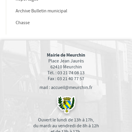
EMPLOI
Archive Bulletin municipal
ASSOCIATIONS
Chasse
SANTÉ
SPORTS
CARITATIF
SOCIÉTÉ
Mairie de Meurchin
Place Jean Jaurès
FAMILLE
62410 Meurchin
VIE LOCALE
Tél. : 03 21 74 08 13
Fax : 03 21 40 77 57
TRANSPORTS DANS VOTRE COMMUNE
mail : accueil@meurchin.fr
Bus Tadao
Les transports TER
COMMERÇANTS ET ARTISANS
ACTUALITÉS MEURCHINOISES
Ouvert le lundi de 13h à 17h,
du mardi au vendredi de 8h à 12h
En bref
et de 13h à 17h,