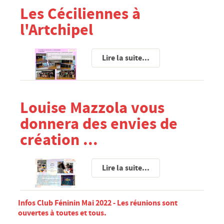
Les Céciliennes à
SERVICE MUNICIPAL JEUNESSE
l'Artchipel
RESTAURANT SCOLAIRE
PAUSE MÉRIDIENNE
Lire la suite...
GARDERIE PÉRISCOLAIRE
RELAIS PETITE ENFANCE
MULTI-ACCUEIL
Louise Mazzola vous
CENTRE PERMANENT DU MERCREDI
donnera des envies de
CENTRE DE LOISIRS PRIMAIRE ET MATERNEL
création ...
MAISON DE L'ANIMATION ET DE LA JEUNESSE
SÉJOURS JEUNESSE VACANCES
Lire la suite...
AUTRES SERVICES
TÉLÉCHARGEMENTS
Infos Club Féninin Mai 2022 - Les réunions sont
URBANISME
ouvertes à toutes et tous.
Révision du PLU : Rapport d'enquête et