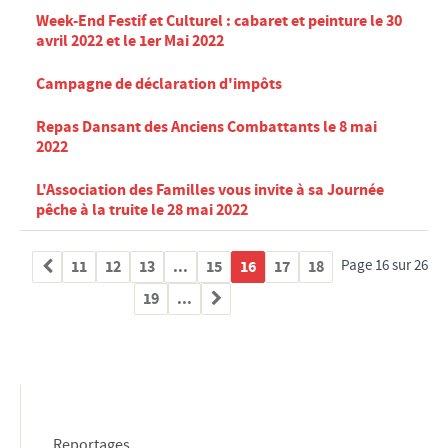
conclusions
Week-End Festif et Culturel : cabaret et peinture le 30
Approbation du Plan Local d'Urbanisme
avril 2022 et le 1er Mai 2022
BÂTIMENTS COMMUNAUX
Campagne de déclaration d'impôts
POLICE MUNICIPALE
Repas Dansant des Anciens Combattants le 8 mai
C.C.A.S.
2022
Centre Communal d'Actions Sociales
Conseil d'Administration
L'Association des Familles vous invite à sa Journée
pêche à la truite le 28 mai 2022
Compte Rendu du Conseil d'Administration
Relais Assistantes Maternelles
11
12
13
...
15
16
17
18
Page 16 sur 26
Consultation des Nourrissons
19
...
Sejours seniors
Semaine Bleue du 5 au 10 octobre 2021
Festivités de Noël Seniors 2022
CIMETIÈRE DE MEURCHIN
GALERIE PHOTOS
Reportages