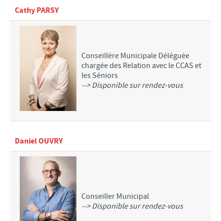
EMPLOI
Cathy PARSY
ASSOCIATIONS
SANTÉ
Conseillère Municipale Déléguée
SPORTS
chargée des Relation avec le CCAS et
CARITATIF
les Séniors
--> Disponible sur rendez-vous
SOCIÉTÉ
FAMILLE
VIE LOCALE
Daniel OUVRY
TRANSPORTS DANS VOTRE COMMUNE
Bus Tadao
Les transports TER
COMMERÇANTS ET ARTISANS
Conseiller Municipal
ACTUALITÉS MEURCHINOISES
--> Disponible sur rendez-vous
En bref