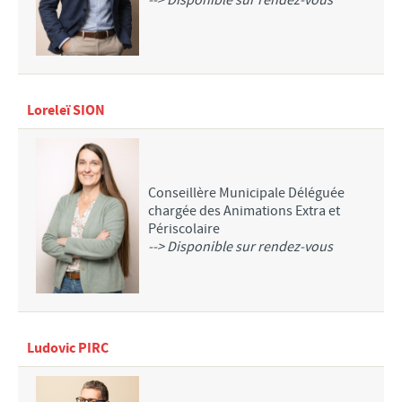
--> Disponible sur rendez-vous
SERVICE MUNICIPAL JEUNESSE
RESTAURANT SCOLAIRE
PAUSE MÉRIDIENNE
GARDERIE PÉRISCOLAIRE
Loreleï SION
RELAIS PETITE ENFANCE
MULTI-ACCUEIL
CENTRE PERMANENT DU MERCREDI
Conseillère Municipale Déléguée
chargée des Animations Extra et
CENTRE DE LOISIRS PRIMAIRE ET MATERNEL
Périscolaire
MAISON DE L'ANIMATION ET DE LA JEUNESSE
--> Disponible sur rendez-vous
SÉJOURS JEUNESSE VACANCES
AUTRES SERVICES
TÉLÉCHARGEMENTS
Ludovic PIRC
URBANISME
Révision du PLU : Rapport d'enquête et