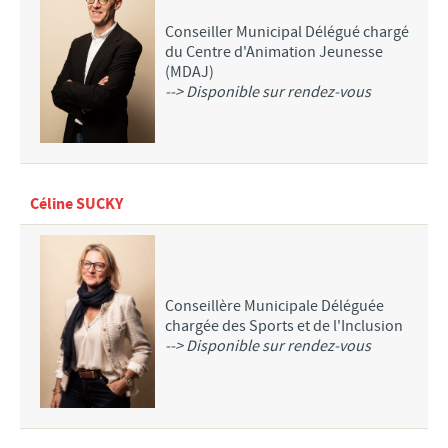
conclusions
Conseiller Municipal Délégué chargé
Approbation du Plan Local d'Urbanisme
du Centre d'Animation Jeunesse
BÂTIMENTS COMMUNAUX
(MDAJ)
--> Disponible sur rendez-vous
POLICE MUNICIPALE
C.C.A.S.
Centre Communal d'Actions Sociales
Conseil d'Administration
Céline SUCKY
Compte Rendu du Conseil d'Administration
Relais Assistantes Maternelles
Consultation des Nourrissons
Sejours seniors
Conseillère Municipale Déléguée
chargée des Sports et de l'Inclusion
Semaine Bleue du 5 au 10 octobre 2021
--> Disponible sur rendez-vous
Festivités de Noël Seniors 2022
CIMETIÈRE DE MEURCHIN
GALERIE PHOTOS