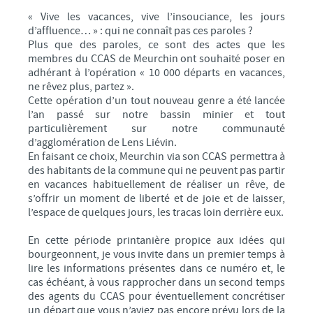
SANTÉ
« Vive les vacances, vive l’insouciance, les jours
d’affluence… » : qui ne connaît pas ces paroles ?
INFOS
Plus que des paroles, ce sont des actes que les
membres du CCAS de Meurchin ont souhaité poser en
REPORTAGES
adhérant à l’opération « 10 000 départs en vacances,
ne rêvez plus, partez ».
ARCHIVE BULLETIN MUNICIPAL
Cette opération d’un tout nouveau genre a été lancée
CHASSE
l’an passé sur notre bassin minier et tout
particulièrement sur notre communauté
d’agglomération de Lens Liévin.
En faisant ce choix, Meurchin via son CCAS permettra à
des habitants de la commune qui ne peuvent pas partir
en vacances habituellement de réaliser un rêve, de
s’offrir un moment de liberté et de joie et de laisser,
l’espace de quelques jours, les tracas loin derrière eux.
En cette période printanière propice aux idées qui
bourgeonnent, je vous invite dans un premier temps à
lire les informations présentes dans ce numéro et, le
cas échéant, à vous rapprocher dans un second temps
des agents du CCAS pour éventuellement concrétiser
un départ que vous n’aviez pas encore prévu lors de la