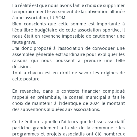
conclusions
La réalité est que nous avons fait le choix de supprimer
temporairement le versement de la subvention allouée
Approbation du Plan Local d'Urbanisme
à une association, l’USOM.
BÂTIMENTS COMMUNAUX
Bien conscients que cette somme est importante à
l’équilibre budgétaire de cette association sportive, il
POLICE MUNICIPALE
nous était en revanche impossible de cautionner une
C.C.A.S.
faute grave.
J’ai donc proposé à l’association de convoquer une
Centre Communal d'Actions Sociales
assemblée générale extraordinaire pour expliquer les
Conseil d'Administration
raisons qui nous poussent à prendre une telle
décision.
Compte Rendu du Conseil d'Administration
Tout à chacun est en droit de savoir les origines de
Relais Assistantes Maternelles
cette posture.
Consultation des Nourrissons
En revanche, dans le contexte financier compliqué
Sejours seniors
rappelé en préambule, le conseil municipal a fait le
Semaine Bleue du 5 au 10 octobre 2021
choix de maintenir à l’identique de 2024 le montant
des subventions allouées aux associations.
Festivités de Noël Seniors 2022
CIMETIÈRE DE MEURCHIN
Cette édition rappelle d’ailleurs que le tissu associatif
participe grandement à la vie de la commune : les
GALERIE PHOTOS
programmes et projets associatifs ont été nombreux