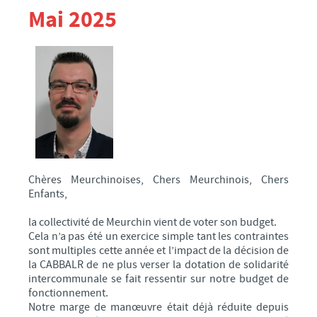
PROPOS DES ÉLUS DE LA MAJORITÉ
Mai 2025
PROPOS DES ÉLUS DE L’OPPOSITION
CONSEIL MUNICIPAL JEUNES
ETAT-CIVIL
ELECTIONS
PARTENAIRES DE LA VILLE
CULTURE
MÉDIATHÈQUE
Chères Meurchinoises, Chers Meurchinois, Chers
Enfants,
ÉCOLE MUNICIPALE D'ARTS PLASTIQUES
ÉCOLE MUNICIPALE DE MUSIQUE
la collectivité de Meurchin vient de voter son budget.
Cela n’a pas été un exercice simple tant les contraintes
ACTIVITÉS BIEN-ÊTRE
sont multiples cette année et l’impact de la décision de
la CABBALR de ne plus verser la dotation de solidarité
ÉCOLES/JEUNESSE
intercommunale se fait ressentir sur notre budget de
ÉCOLE MATERNELLE
fonctionnement.
Notre marge de manœuvre était déjà réduite depuis
ÉCOLE PRIMAIRE