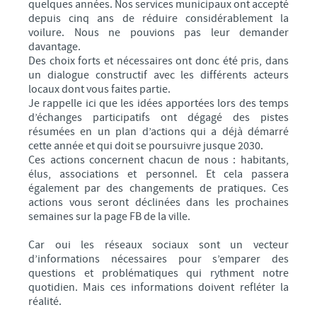
quelques années. Nos services municipaux ont accepté
depuis cinq ans de réduire considérablement la
SERVICE MUNICIPAL JEUNESSE
voilure. Nous ne pouvions pas leur demander
RESTAURANT SCOLAIRE
davantage.
Des choix forts et nécessaires ont donc été pris, dans
PAUSE MÉRIDIENNE
un dialogue constructif avec les différents acteurs
GARDERIE PÉRISCOLAIRE
locaux dont vous faites partie.
Je rappelle ici que les idées apportées lors des temps
RELAIS PETITE ENFANCE
d’échanges participatifs ont dégagé des pistes
MULTI-ACCUEIL
résumées en un plan d’actions qui a déjà démarré
cette année et qui doit se poursuivre jusque 2030.
CENTRE PERMANENT DU MERCREDI
Ces actions concernent chacun de nous : habitants,
CENTRE DE LOISIRS PRIMAIRE ET MATERNEL
élus, associations et personnel. Et cela passera
également par des changements de pratiques. Ces
MAISON DE L'ANIMATION ET DE LA JEUNESSE
actions vous seront déclinées dans les prochaines
semaines sur la page FB de la ville.
SÉJOURS JEUNESSE VACANCES
AUTRES SERVICES
Car oui les réseaux sociaux sont un vecteur
d’informations nécessaires pour s’emparer des
TÉLÉCHARGEMENTS
questions et problématiques qui rythment notre
quotidien. Mais ces informations doivent refléter la
URBANISME
réalité.
Révision du PLU : Rapport d'enquête et