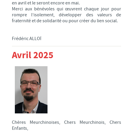
EMPLOI
en avril et le seront encore en mai.
Merci aux bénévoles qui œuvrent chaque jour pour
ASSOCIATIONS
rompre l’isolement, développer des valeurs de
fraternité et de solidarité ou pour créer du lien social.
SANTÉ
SPORTS
Frédéric ALLOÏ
CARITATIF
Avril 2025
SOCIÉTÉ
FAMILLE
VIE LOCALE
TRANSPORTS DANS VOTRE COMMUNE
Bus Tadao
Les transports TER
COMMERÇANTS ET ARTISANS
ACTUALITÉS MEURCHINOISES
Chères Meurchinoises, Chers Meurchinois, Chers
Enfants,
En bref